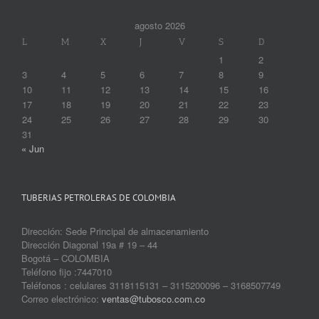
agosto 2026
L
M
X
J
V
S
D
1
2
3
4
5
6
7
8
9
10
11
12
13
14
15
16
17
18
19
20
21
22
23
24
25
26
27
28
29
30
31
« Jun
TUBERIAS PETROLERAS DE COLOMBIA
Dirección: Sede Principal de almacenamiento
Dirección Diagonal 19a # 19 – 44
Bogotá – COLOMBIA
Teléfono fijo :7447010
Teléfonos : celulares 3118115131 – 3115200096 – 3168507749
Correo electrónico:
ventas@tubosco.com.co