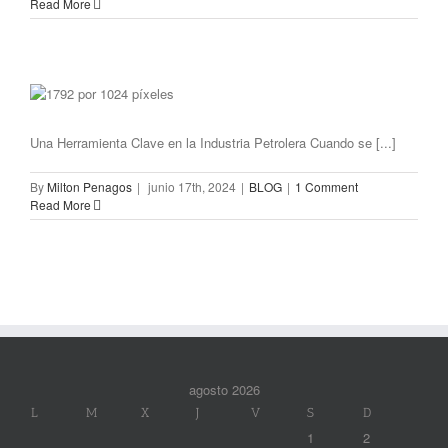
Read More
Una Herramienta Clave en la Industria Petrolera Cuando se [...]
By
Milton Penagos
|
junio 17th, 2024
|
BLOG
|
1 Comment
Read More
agosto 2026
L
M
X
J
V
S
D
1
2