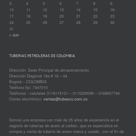
3
4
5
6
7
8
9
10
11
12
13
14
15
16
17
18
19
20
21
22
23
24
25
26
27
28
29
30
31
« Jun
TUBERIAS PETROLERAS DE COLOMBIA
Dirección: Sede Principal de almacenamiento
Dirección Diagonal 19a # 19 – 44
Bogotá – COLOMBIA
Teléfono fijo :7447010
Teléfonos : celulares 3118115131 – 3115200096 – 3168507749
Correo electrónico:
ventas@tubosco.com.co
Somos una empresa con más de 25 años de experiencia en el
negocio de tuberías de acero al carbón, que se especializa en
compra y venta de tubería de acero nueva y usada , con el fin de